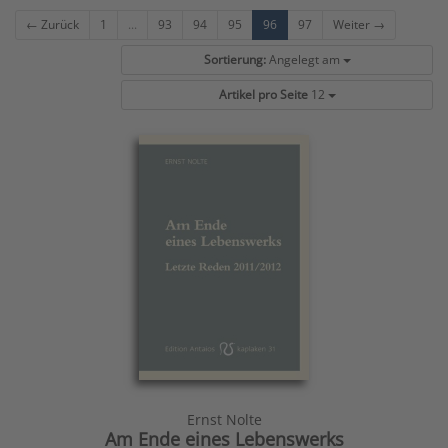
← Zurück
1
...
93
94
95
96
97
Weiter →
Sortierung:
Angelegt am
Artikel pro Seite
12
Ernst Nolte
Am Ende eines Lebenswerks