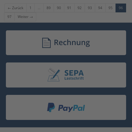
← Zurück
1
...
89
90
91
92
93
94
95
96
97
Weiter →