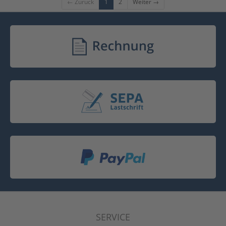
← Zurück
1
2
Weiter →
SERVICE