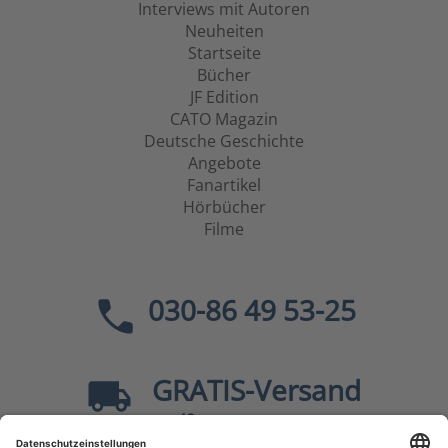
Interviews mit Autoren
Neuheiten
Startseite
Bücher
JF Edition
CATO Magazin
Deutsche Geschichte
Angebote
Fanartikel
Hörbücher
Filme
030-86 49 53-25
GRATIS
-Versand
40
ab
EUR innerhalb Deutschlands