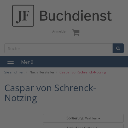
Anmelden
Menü
Toggle
navigation
Sie sind hier:
Nach Hersteller
Caspar von Schrenck-Notzing
Caspar von Schrenck-
Notzing
Sortierung:
Wählen