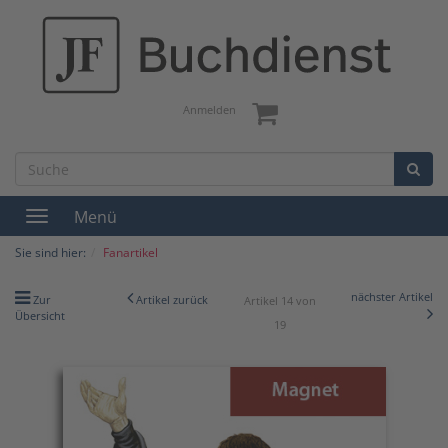
Anmelden
Menü
Toggle
navigation
Sie sind hier:
Fanartikel
nächster Artikel
Zur
Artikel zurück
Artikel 14 von
Übersicht
19