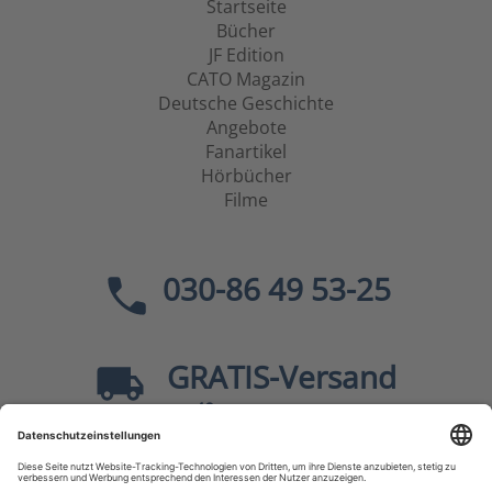
Startseite
Bücher
JF Edition
CATO Magazin
Deutsche Geschichte
Angebote
Fanartikel
Hörbücher
Filme
030-86 49 53-25
GRATIS
-Versand
40
ab
EUR innerhalb Deutschlands
Sicher dank SSL