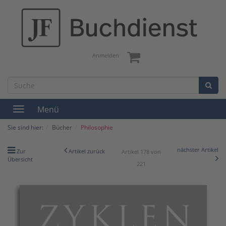
Anmelden
Menü
Toggle
navigation
Sie sind hier:
Bücher
Philosophie
nächster Artikel
Zur
Artikel zurück
Artikel 178 von
Übersicht
221