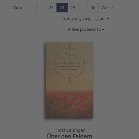
← Zurück
1
...
27
28
29
...
36
Weiter →
Sortierung:
Angelegt am
Artikel pro Seite
12
Horst Lauinger
Über den Feldern