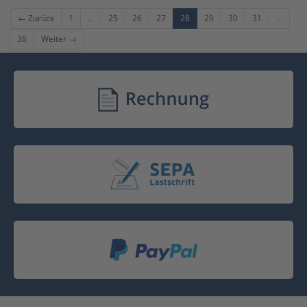
← Zurück
1
...
25
26
27
28
29
30
31
...
36
Weiter →