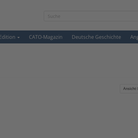
-Edition
CATO-Magazin
Deutsche Geschichte
An
Ansicht
G