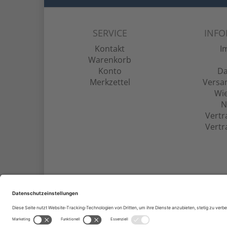
SERVICE
INF
Kontakt
I
Warenkorb
Konto
Da
Merkzettel
Versa
Wie
N
Vertr
Vertr