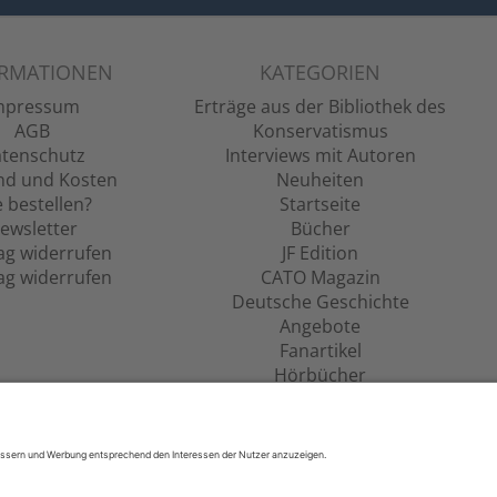
ORMATIONEN
KATEGORIEN
mpressum
Erträge aus der Bibliothek des
AGB
Konservatismus
tenschutz
Interviews mit Autoren
nd und Kosten
Neuheiten
 bestellen?
Startseite
ewsletter
Bücher
ag widerrufen
JF Edition
ag widerrufen
CATO Magazin
Deutsche Geschichte
Angebote
Fanartikel
Hörbücher
Filme