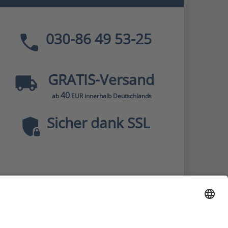
030-86 49 53-25
GRATIS
-Versand
40
ab
EUR innerhalb Deutschlands
Sicher dank SSL
* Alle Preise
inkl. MwSt., zzgl.
Versandkosten