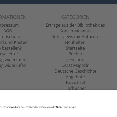
ORMATIONEN
KATEGORIEN
mpressum
Erträge aus der Bibliothek des
AGB
Konservatismus
tenschutz
Interviews mit Autoren
nd und Kosten
Neuheiten
 bestellen?
Startseite
ewsletter
Bücher
ag widerrufen
JF Edition
ag widerrufen
CATO Magazin
Deutsche Geschichte
Angebote
Fanartikel
Hörbücher
Filme