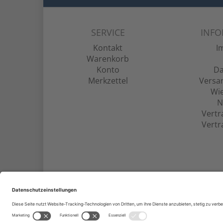
SERVICE
INF
Kontakt
I
Warenkorb
Konto
Da
Merkzettel
Versa
Wie
N
Vertr
Vertr