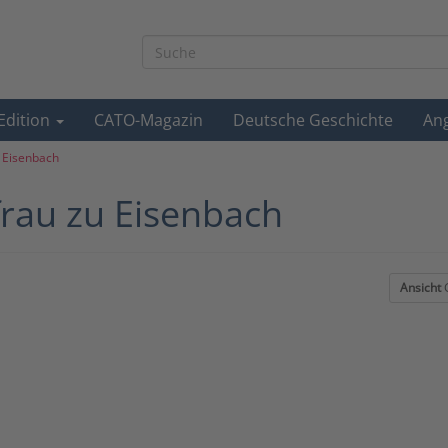
-Edition
CATO-Magazin
Deutsche Geschichte
An
u Eisenbach
ifrau zu Eisenbach
Ansicht
G