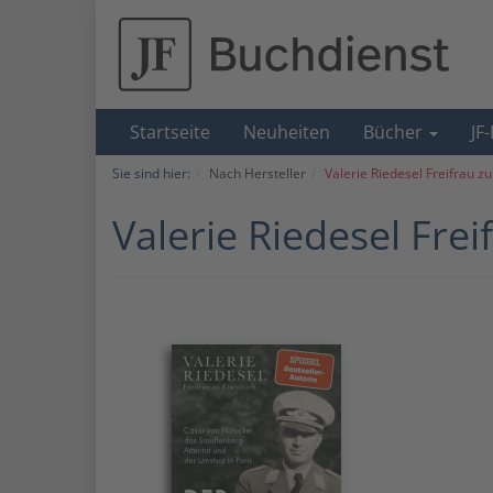
Startseite
Neuheiten
Bücher
JF
Sie sind hier:
Nach Hersteller
Valerie Riedesel Freifrau z
Valerie Riedesel Fre