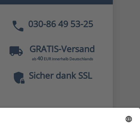
030-86 49 53-25
GRATIS
-Versand
40
ab
EUR innerhalb Deutschlands
Sicher dank SSL
* Alle Preise
inkl. MwSt., zzgl.
Versandkosten