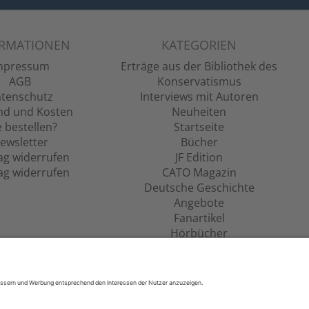
ORMATIONEN
KATEGORIEN
mpressum
Erträge aus der Bibliothek des
AGB
Konservatismus
tenschutz
Interviews mit Autoren
nd und Kosten
Neuheiten
 bestellen?
Startseite
ewsletter
Bücher
ag widerrufen
JF Edition
ag widerrufen
CATO Magazin
Deutsche Geschichte
Angebote
Fanartikel
Hörbücher
Filme