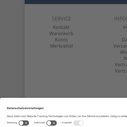
SERVICE
INF
Kontakt
I
Warenkorb
Konto
Da
Merkzettel
Versa
Wie
N
Vertr
Vertr