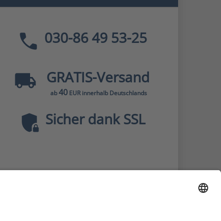
030-86 49 53-25
GRATIS
-Versand
40
ab
EUR innerhalb Deutschlands
Sicher dank SSL
* Alle Preise
inkl. MwSt., zzgl.
Versandkosten