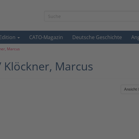
-Edition
CATO-Magazin
Deutsche Geschichte
An
ner, Marcus
/ Klöckner, Marcus
Ansicht
G