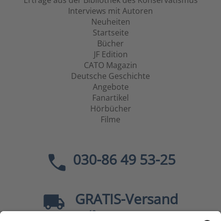
Erträge aus der Bibliothek des Konservatismus
Interviews mit Autoren
Neuheiten
Startseite
Bücher
JF Edition
CATO Magazin
Deutsche Geschichte
Angebote
Fanartikel
Hörbücher
Filme
030-86 49 53-25
GRATIS
-Versand
40
ab
EUR innerhalb Deutschlands