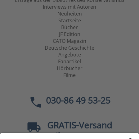
Erträge aus der Bibliothek des Konservatismus
Interviews mit Autoren
Neuheiten
Startseite
Bücher
JF Edition
CATO Magazin
Deutsche Geschichte
Angebote
Fanartikel
Hörbücher
Filme
030-86 49 53-25
GRATIS
-Versand
40
ab
EUR innerhalb Deutschlands