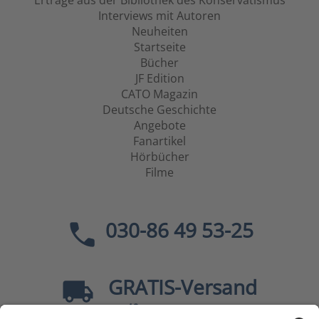
Erträge aus der Bibliothek des Konservatismus
Interviews mit Autoren
Neuheiten
Startseite
Bücher
JF Edition
CATO Magazin
Deutsche Geschichte
Angebote
Fanartikel
Hörbücher
Filme
030-86 49 53-25
GRATIS
-Versand
40
ab
EUR innerhalb Deutschlands