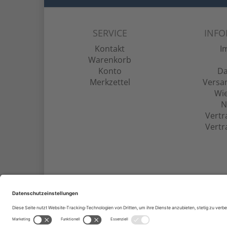
SERVICE
INF
Kontakt
I
Warenkorb
Konto
Da
Merkzettel
Versa
Wie
N
Vertr
Vertr