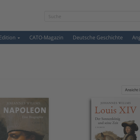
-Edition
CATO-Magazin
Deutsche Geschichte
An
Ansicht
G