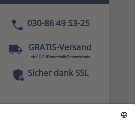
030-86 49 53-25
GRATIS
-Versand
40
ab
EUR innerhalb Deutschlands
Sicher dank SSL
* Alle Preise
inkl. MwSt., zzgl.
Versandkosten