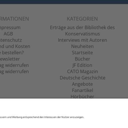
ORMATIONEN
KATEGORIEN
mpressum
Erträge aus der Bibliothek des
AGB
Konservatismus
tenschutz
Interviews mit Autoren
nd und Kosten
Neuheiten
 bestellen?
Startseite
ewsletter
Bücher
ag widerrufen
JF Edition
ag widerrufen
CATO Magazin
Deutsche Geschichte
Angebote
Fanartikel
Hörbücher
Filme