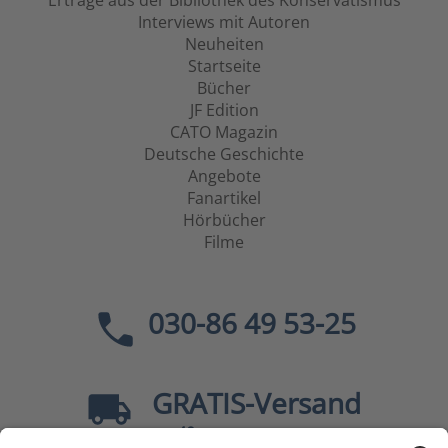
Erträge aus der Bibliothek des Konservatismus
Interviews mit Autoren
Neuheiten
Startseite
Bücher
JF Edition
CATO Magazin
Deutsche Geschichte
Angebote
Fanartikel
Hörbücher
Filme
030-86 49 53-25
GRATIS
-Versand
40
ab
EUR innerhalb Deutschlands