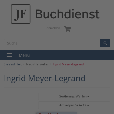
Anmelden
Menü
Toggle
navigation
Sie sind hier:
Nach Hersteller
Ingrid Meyer-Legrand
Ingrid Meyer-Legrand
Sortierung:
Wählen
Artikel pro Seite
12