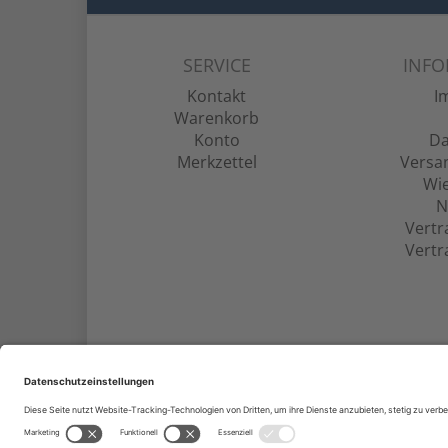
SERVICE
INF
Kontakt
I
Warenkorb
Konto
Da
Merkzettel
Versa
Wie
N
Vertr
Vertr