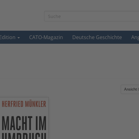
-Edition
CATO-Magazin
Deutsche Geschichte
An
Ansicht
G