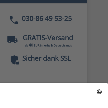
030-86 49 53-25
GRATIS
-Versand
40
ab
EUR innerhalb Deutschlands
Sicher dank SSL
* Alle Preise
inkl. MwSt., zzgl.
Versandkosten