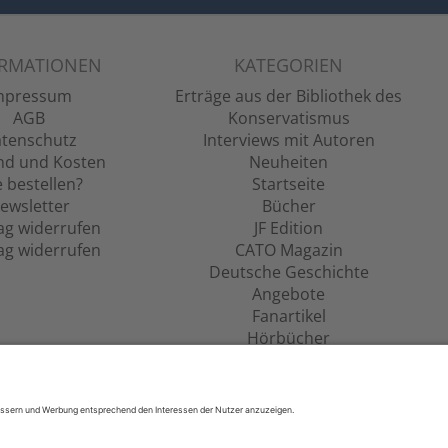
ORMATIONEN
KATEGORIEN
mpressum
Erträge aus der Bibliothek des
AGB
Konservatismus
tenschutz
Interviews mit Autoren
nd und Kosten
Neuheiten
 bestellen?
Startseite
ewsletter
Bücher
ag widerrufen
JF Edition
ag widerrufen
CATO Magazin
Deutsche Geschichte
Angebote
Fanartikel
Hörbücher
Filme