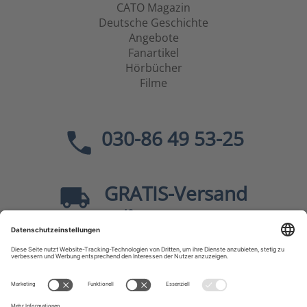
CATO Magazin
Deutsche Geschichte
Angebote
Fanartikel
Hörbücher
Filme
030-86 49 53-25
GRATIS
-Versand
40
ab
EUR innerhalb Deutschlands
Sicher dank SSL