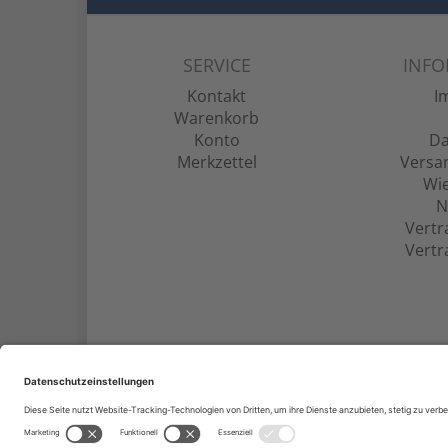
SERVICE
INF
Kontakt
I
Warenkorb
Konto
Da
Merkzettel
Versa
Wie
N
Vertr
Vertr