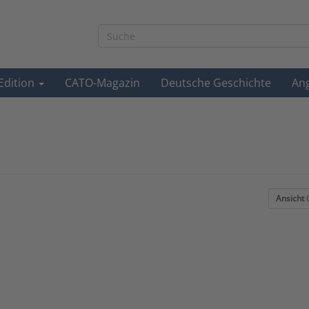
-Edition
CATO-Magazin
Deutsche Geschichte
An
Ansicht
G