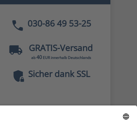
030-86 49 53-25
GRATIS
-Versand
40
ab
EUR innerhalb Deutschlands
Sicher dank SSL
* Alle Preise
inkl. MwSt., zzgl.
Versandkosten