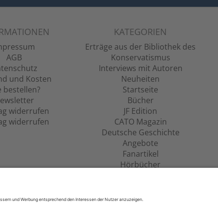
ORMATIONEN
KATEGORIEN
mpressum
Erträge aus der Bibliothek des
AGB
Konservatismus
tenschutz
Interviews mit Autoren
nd und Kosten
Neuheiten
 bestellen?
Startseite
ewsletter
Bücher
ag widerrufen
JF Edition
ag widerrufen
CATO Magazin
Deutsche Geschichte
Angebote
Fanartikel
Hörbücher
Filme