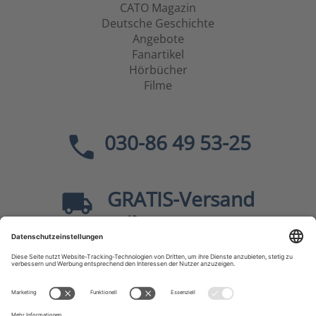
CATO Magazin
Deutsche Geschichte
Angebote
Fanartikel
Hörbücher
Filme
030-86 49 53-25
GRATIS
-Versand
40
ab
EUR innerhalb Deutschlands
Sicher dank SSL