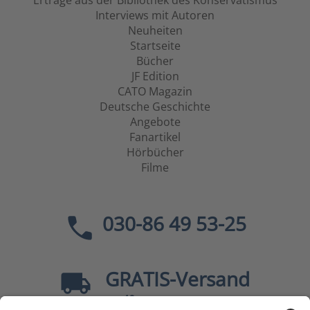
Erträge aus der Bibliothek des Konservatismus
Interviews mit Autoren
Neuheiten
Startseite
Bücher
JF Edition
CATO Magazin
Deutsche Geschichte
Angebote
Fanartikel
Hörbücher
Filme
030-86 49 53-25
GRATIS
-Versand
40
ab
EUR innerhalb Deutschlands