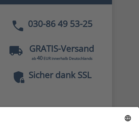
030-86 49 53-25
GRATIS
-Versand
40
ab
EUR innerhalb Deutschlands
Sicher dank SSL
* Alle Preise
inkl. MwSt., zzgl.
Versandkosten