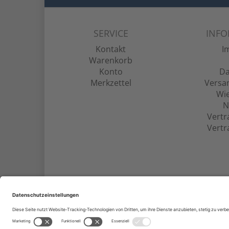
SERVICE
INF
Kontakt
I
Warenkorb
Konto
Da
Merkzettel
Versa
Wie
N
Vertr
Vertr