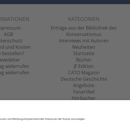
ORMATIONEN
KATEGORIEN
mpressum
Erträge aus der Bibliothek des
AGB
Konservatismus
tenschutz
Interviews mit Autoren
nd und Kosten
Neuheiten
 bestellen?
Startseite
ewsletter
Bücher
ag widerrufen
JF Edition
ag widerrufen
CATO Magazin
Deutsche Geschichte
Angebote
Fanartikel
Hörbücher
Filme