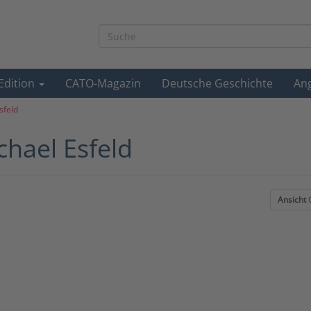
-Edition
CATO-Magazin
Deutsche Geschichte
An
sfeld
chael Esfeld
Ansicht
G