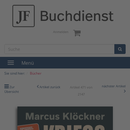
Anmelden
Menü
Toggle
navigation
Sie sind hier:
Bücher
nächster Artikel
Zur
Artikel zurück
Artikel 471 von
Übersicht
2147