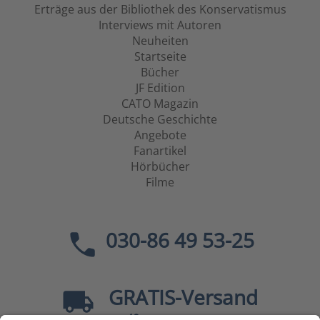
Erträge aus der Bibliothek des Konservatismus
Interviews mit Autoren
Neuheiten
Startseite
Bücher
JF Edition
CATO Magazin
Deutsche Geschichte
Angebote
Fanartikel
Hörbücher
Filme
030-86 49 53-25
GRATIS
-Versand
40
ab
EUR innerhalb Deutschlands