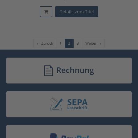
Details zum Titel
← Zurück
1
2
3
Weiter →