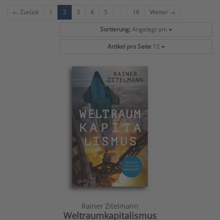
← Zurück
1
2
3
4
5
...
16
Weiter →
Sortierung:
Angelegt am
Artikel pro Seite
12
Rainer Zitelmann
Weltraumkapitalismus