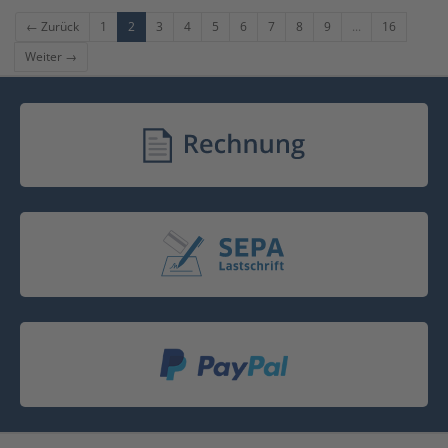
← Zurück
1
2
3
4
5
6
7
8
9
...
16
Weiter →