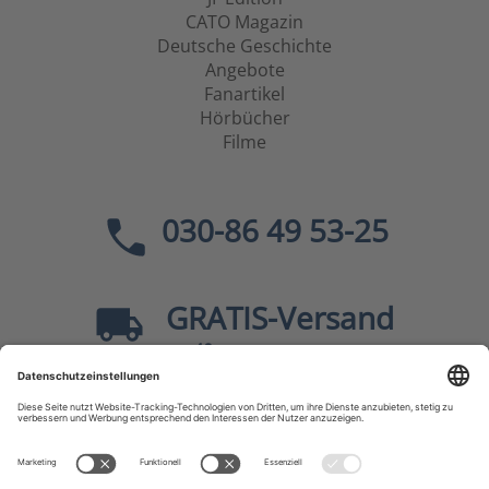
CATO Magazin
Deutsche Geschichte
Angebote
Fanartikel
Hörbücher
Filme
030-86 49 53-25
GRATIS
-Versand
40
ab
EUR innerhalb Deutschlands
Sicher dank SSL