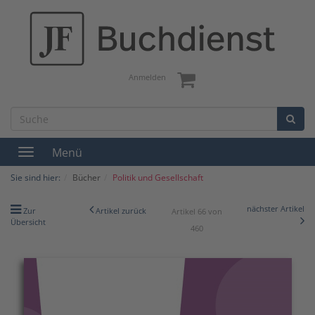
Anmelden
Menü
Toggle
navigation
Sie sind hier:
Bücher
Politik und Gesellschaft
nächster Artikel
Zur
Artikel zurück
Artikel 66 von
Übersicht
460