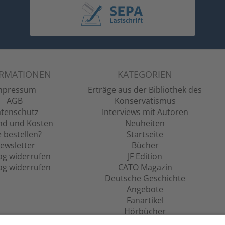
ORMATIONEN
KATEGORIEN
mpressum
Erträge aus der Bibliothek des
AGB
Konservatismus
tenschutz
Interviews mit Autoren
nd und Kosten
Neuheiten
 bestellen?
Startseite
ewsletter
Bücher
ag widerrufen
JF Edition
ag widerrufen
CATO Magazin
Deutsche Geschichte
Angebote
Fanartikel
Hörbücher
Filme