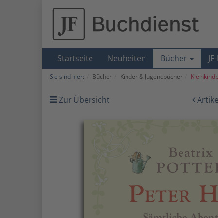
Startseite
Neuheiten
Bücher
JF
Sie sind hier:
Bücher
Kinder & Jugendbücher
Kleinkindb
Zur Übersicht
Artik