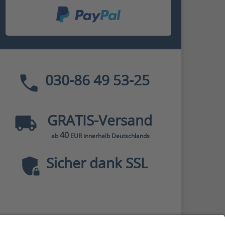
030-86 49 53-25
GRATIS
-Versand
40
ab
EUR innerhalb Deutschlands
Sicher dank SSL