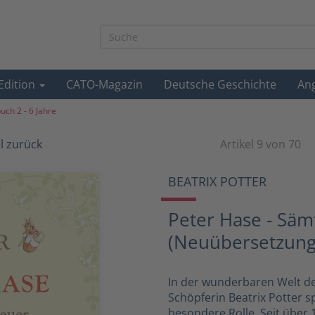
-Edition
CATO-Magazin
Deutsche Geschichte
An
uch 2 - 6 Jahre
el zurück
Artikel 9 von 70
BEATRIX POTTER
Peter Hase - Säm
(Neuübersetzung
In der wunderbaren Welt de
Schöpferin Beatrix Potter s
besondere Rolle. Seit über