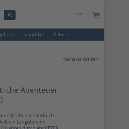
Anmelden
gebote
Fanartikel
Mehr
nächster Artikel
tliche Abenteuer
)
r englischen Kinderbuch-
pielt ein Langohr eine
 100 Jahren durchlebt PETER