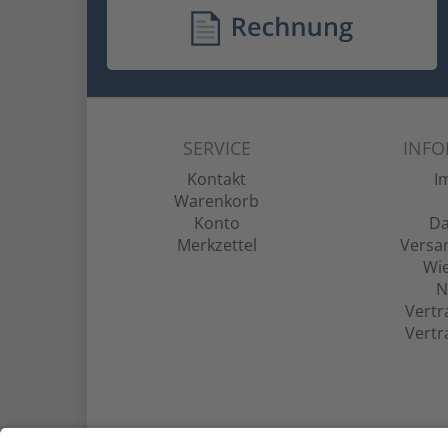
SERVICE
INF
Kontakt
I
Warenkorb
Konto
Da
Merkzettel
Versa
Wie
N
Vertr
Vertr