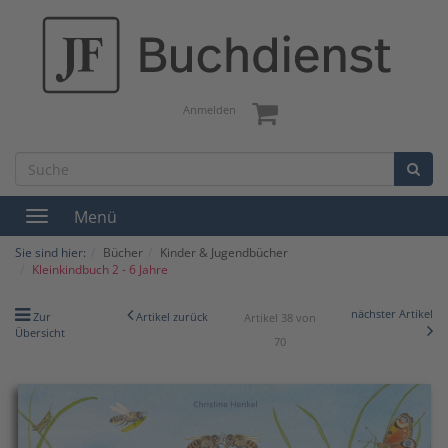
Anmelden
Menü
Toggle
navigation
Sie sind hier:
Bücher
Kinder & Jugendbücher
Kleinkindbuch 2 - 6 Jahre
nächster Artikel
Zur
Artikel zurück
Artikel 38 von
Übersicht
70