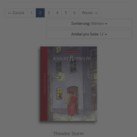
← Zurück
1
2
3
4
5
6
Weiter →
Sortierung:
Wählen
Artikel pro Seite
12
Theodor Storm