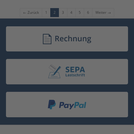
← Zurück
1
2
3
4
5
6
Weiter →