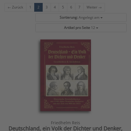
← Zurück
1
2
3
4
5
6
7
Weiter →
Sortierung:
Angelegt am
Artikel pro Seite
12
Friedhelm Reis
Deutschland, ein Volk der Dichter und Denker,