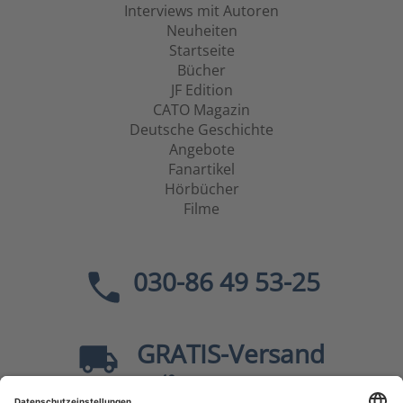
Interviews mit Autoren
Neuheiten
Startseite
Bücher
JF Edition
CATO Magazin
Deutsche Geschichte
Angebote
Fanartikel
Hörbücher
Filme
030-86 49 53-25
GRATIS
-Versand
40
ab
EUR innerhalb Deutschlands