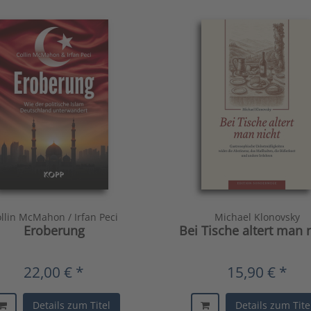
llin McMahon / Irfan Peci
Michael Klonovsky
Eroberung
Bei Tische altert man 
22,00 € *
15,90 € *
Details zum Titel
Details zum Tite