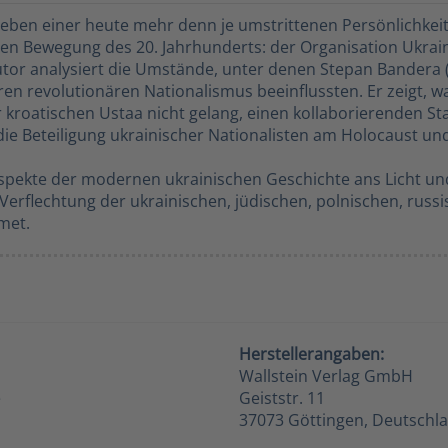
Leben einer heute mehr denn je umstrittenen Persönlichkei
chen Bewegung des 20. Jahrhunderts: der Organisation Ukrain
tor analysiert die Umstände, unter denen Stepan Bandera
eren revolutionären Nationalismus beeinflussten. Er zeigt
er kroatischen Ustaa nicht gelang, einen kollaborierenden S
die Beteiligung ukrainischer Nationalisten am Holocaust 
Aspekte der modernen ukrainischen Geschichte ans Licht und
 Verflechtung der ukrainischen, jüdischen, polnischen, rus
met.
Herstellerangaben:
Wallstein Verlag GmbH
e
Geiststr. 11
37073 Göttingen, Deutschl