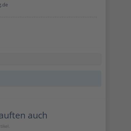
g.de
kauften auch
tikel.