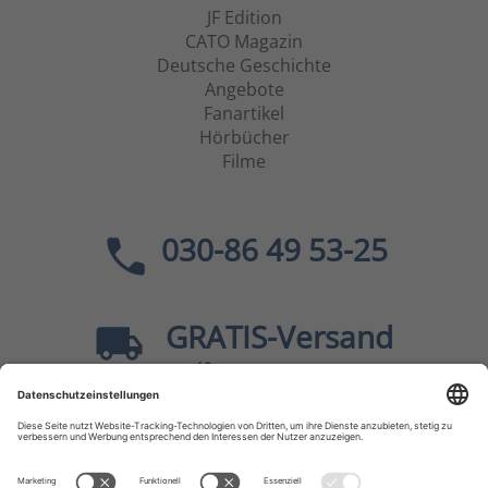
JF Edition
CATO Magazin
Deutsche Geschichte
Angebote
Fanartikel
Hörbücher
Filme
030-86 49 53-25
GRATIS
-Versand
40
ab
EUR innerhalb Deutschlands
Sicher dank SSL