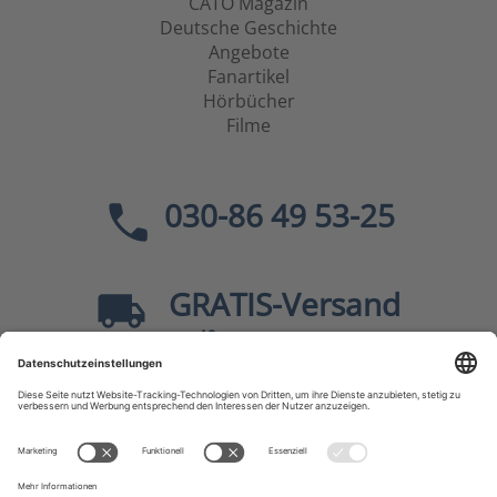
CATO Magazin
Deutsche Geschichte
Angebote
Fanartikel
Hörbücher
Filme
030-86 49 53-25
GRATIS
-Versand
40
ab
EUR innerhalb Deutschlands
Sicher dank SSL