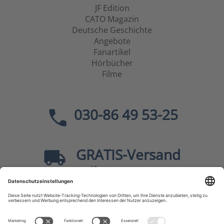
JF Edition
CATO Magazin
Deutsche Geschichte
Angebote
Fanartikel
Hörbücher
Filme
030-86 49 53-25
GRATIS
-Versand
40
ab
EUR innerhalb Deutschlands
Sicher dank SSL