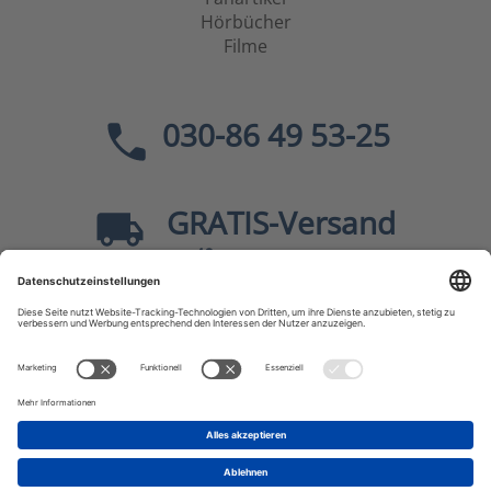
Hörbücher
Filme
030-86 49 53-25
GRATIS
-Versand
40
ab
EUR innerhalb Deutschlands
Sicher dank SSL
* Alle Preise
inkl. MwSt., zzgl.
Versandkosten