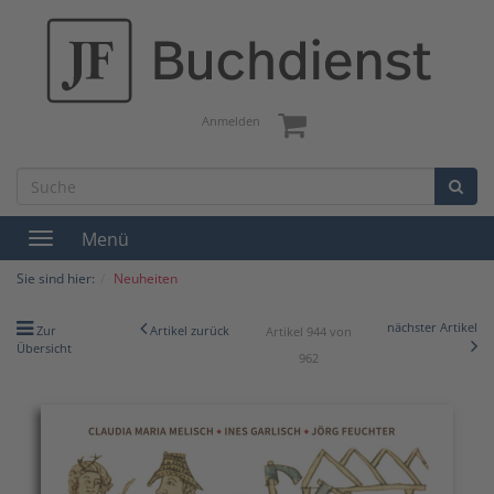
Anmelden
Menü
Toggle
navigation
Sie sind hier:
Neuheiten
nächster Artikel
Zur
Artikel zurück
Artikel 944 von
Übersicht
962