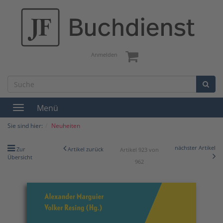
Anmelden
Menü
Toggle
navigation
Sie sind hier:
Neuheiten
nächster Artikel
Zur
Artikel zurück
Artikel 923 von
Übersicht
962