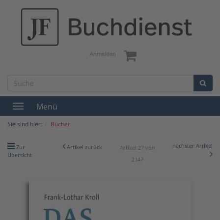
Anmelden
Menü
Toggle
navigation
Sie sind hier:
Bücher
nächster Artikel
Zur
Artikel zurück
Artikel 27 von
Übersicht
2147