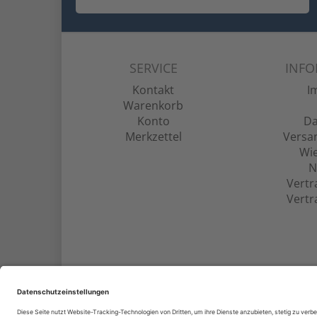
SERVICE
INF
Kontakt
I
Warenkorb
Konto
Da
Merkzettel
Versa
Wie
N
Vertr
Vertr