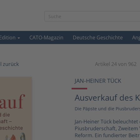
-Edition
CATO-Magazin
Deutsche Geschichte
An
el zurück
Artikel 24 von 962
JAN-HEINER TÜCK
Ausverkauf des K
Die Päpste und die Piusbrudersc
Jan-Heiner Tück beleuchtet 
Piusbruderschaft, Zweitem 
Reform. Ein fundierter Beit