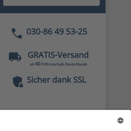
030-86 49 53-25
GRATIS
-Versand
40
ab
EUR innerhalb Deutschlands
Sicher dank SSL