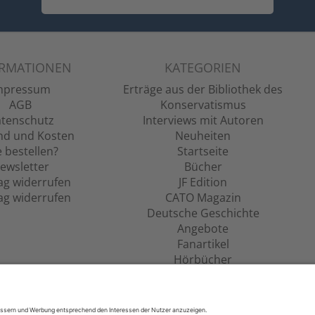
ORMATIONEN
KATEGORIEN
mpressum
Erträge aus der Bibliothek des
AGB
Konservatismus
tenschutz
Interviews mit Autoren
nd und Kosten
Neuheiten
 bestellen?
Startseite
ewsletter
Bücher
ag widerrufen
JF Edition
ag widerrufen
CATO Magazin
Deutsche Geschichte
Angebote
Fanartikel
Hörbücher
Filme