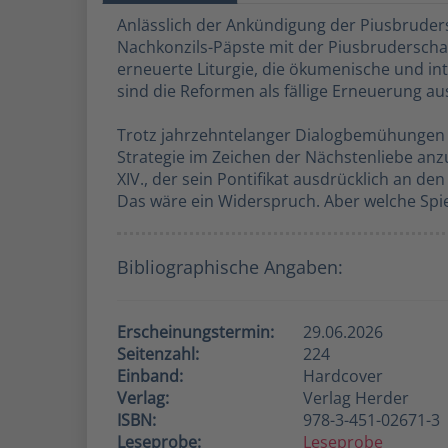
Anlässlich der Ankündigung der Piusbrudersc
Nachkonzils-Päpste mit der Piusbruderschaf
erneuerte Liturgie, die ökumenische und int
sind die Reformen als fällige Erneuerung a
Trotz jahrzehntelanger Dialogbemühungen k
Strategie im Zeichen der Nächstenliebe anzu
XIV., der sein Pontifikat ausdrücklich an de
Das wäre ein Widerspruch. Aber welche Spi
Bibliographische Angaben:
Erscheinungstermin:
29.06.2026
Seitenzahl:
224
Einband:
Hardcover
Verlag:
Verlag Herder
ISBN:
978-3-451-02671-3
Leseprobe:
Leseprobe