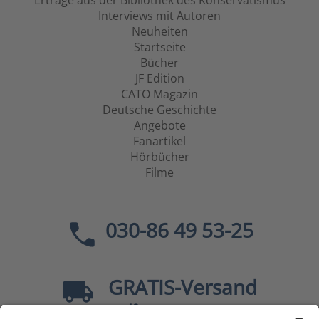
Erträge aus der Bibliothek des Konservatismus
Interviews mit Autoren
Neuheiten
Startseite
Bücher
JF Edition
CATO Magazin
Deutsche Geschichte
Angebote
Fanartikel
Hörbücher
Filme
030-86 49 53-25
GRATIS
-Versand
40
ab
EUR innerhalb Deutschlands