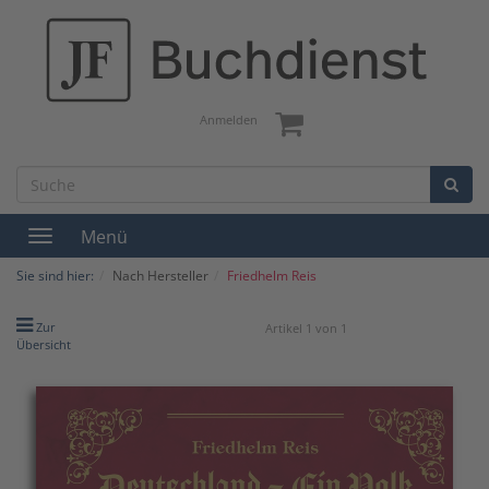
Anmelden
Menü
Toggle
navigation
Sie sind hier:
Nach Hersteller
Friedhelm Reis
Zur
Artikel 1 von 1
Übersicht