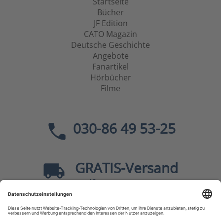
Startseite
Bücher
JF Edition
CATO Magazin
Deutsche Geschichte
Angebote
Fanartikel
Hörbücher
Filme
030-86 49 53-25
GRATIS
-Versand
40
ab
EUR innerhalb Deutschlands
Sicher dank SSL