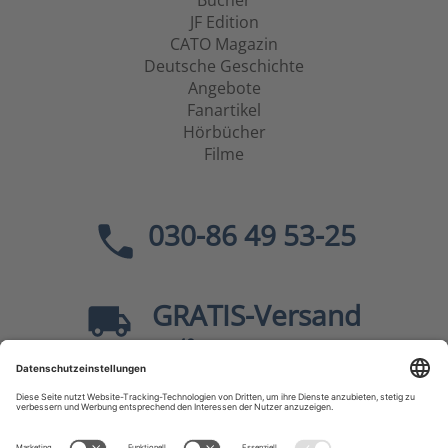
Bücher
JF Edition
CATO Magazin
Deutsche Geschichte
Angebote
Fanartikel
Hörbücher
Filme
030-86 49 53-25
GRATIS
-Versand
40
ab
EUR innerhalb Deutschlands
Sicher dank SSL