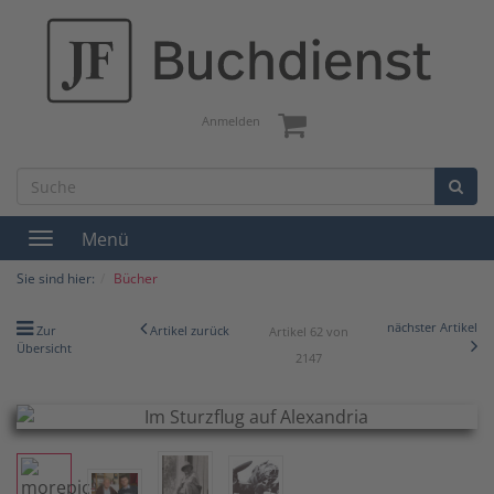
Anmelden
Menü
Toggle
navigation
Sie sind hier:
Bücher
nächster Artikel
Zur
Artikel zurück
Artikel 62 von
Übersicht
2147