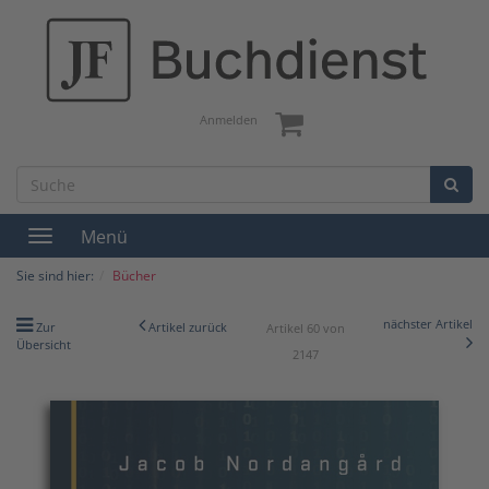
Anmelden
Menü
Toggle
navigation
Sie sind hier:
Bücher
nächster Artikel
Zur
Artikel zurück
Artikel 60 von
Übersicht
2147