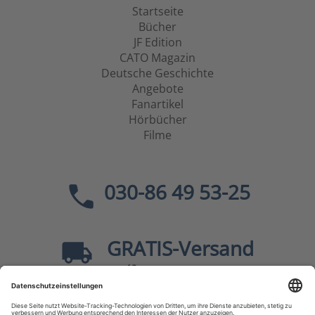
Startseite
Bücher
JF Edition
CATO Magazin
Deutsche Geschichte
Angebote
Fanartikel
Hörbücher
Filme
030-86 49 53-25
GRATIS
-Versand
40
ab
EUR innerhalb Deutschlands
Sicher dank SSL