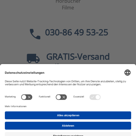
Hörbücher
Filme
030-86 49 53-25
GRATIS
-Versand
40
ab
EUR innerhalb Deutschlands
Sicher dank SSL
* Alle Preise
inkl. MwSt., zzgl.
Versandkosten
JF-Buchdienst – Aktuelle Bücher zu Politik, Geschichte,