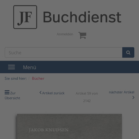
Anmelden
Menü
Toggle
navigation
Sie sind hier:
Bücher
nächster Artikel
Zur
Artikel zurück
Artikel 59 von
Übersicht
2142