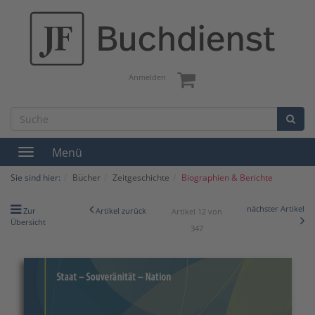
Anmelden
Menü
Toggle
navigation
Sie sind hier:
Bücher
Zeitgeschichte
Biographien & Berichte
nächster Artikel
Zur
Artikel zurück
Artikel 12 von
Übersicht
347