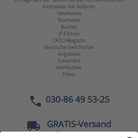
Interviews mit Autoren
Neuheiten
Startseite
Bücher
JF Edition
CATO Magazin
Deutsche Geschichte
Angebote
Fanartikel
Hörbücher
Filme
030-86 49 53-25
GRATIS
-Versand
40
ab
EUR innerhalb Deutschlands