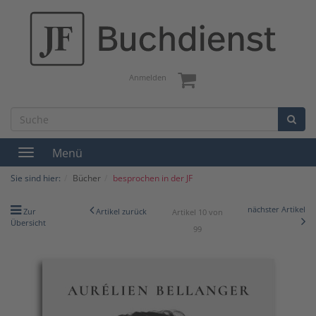
Anmelden
Menü
Toggle
navigation
Sie sind hier:
Bücher
besprochen in der JF
nächster Artikel
Zur
Artikel zurück
Artikel 10 von
Übersicht
99