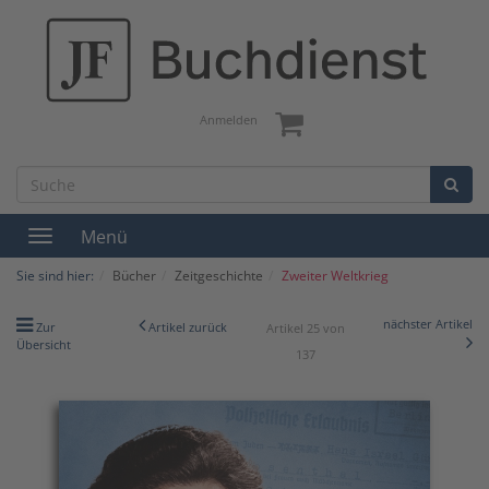
Anmelden
Menü
Toggle
navigation
Sie sind hier:
Bücher
Zeitgeschichte
Zweiter Weltkrieg
nächster Artikel
Zur
Artikel zurück
Artikel 25 von
Übersicht
137