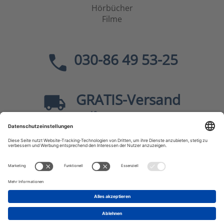
Hörbücher
Filme
030-86 49 53-25
GRATIS
-Versand
40
ab
EUR innerhalb Deutschlands
Sicher dank SSL
* Alle Preise
inkl. MwSt., zzgl.
Versandkosten
JF-Buchdienst – Aktuelle Bücher zu Politik, Geschichte,