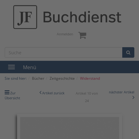
Anmelden
Menü
Toggle
navigation
Sie sind hier:
Bücher
Zeitgeschichte
Widerstand
nächster Artikel
Zur
Artikel zurück
Artikel 10 von
Übersicht
24