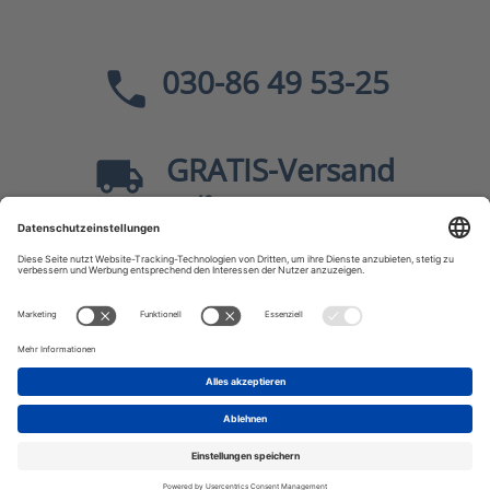
030-86 49 53-25
GRATIS
-Versand
40
ab
EUR innerhalb Deutschlands
Sicher dank SSL
* Alle Preise
inkl. MwSt., zzgl.
Versandkosten
JF-Buchdienst – Aktuelle Bücher zu Politik, Geschichte,
Zeitgeschehen, Kultur, Wissen u.v.m.