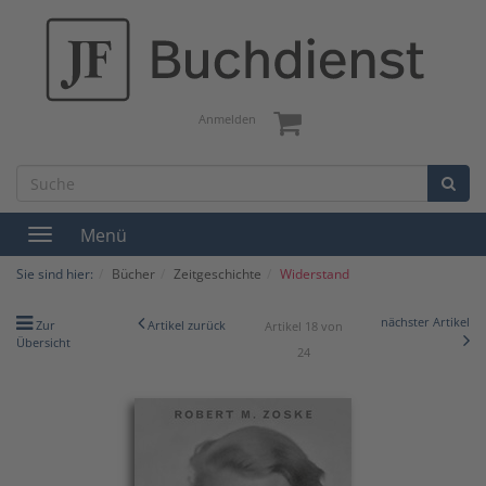
Anmelden
Menü
Toggle
navigation
Sie sind hier:
Bücher
Zeitgeschichte
Widerstand
nächster Artikel
Zur
Artikel zurück
Artikel 18 von
Übersicht
24