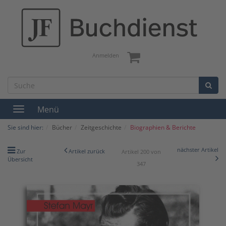
Anmelden
Menü
Toggle
navigation
Sie sind hier:
Bücher
Zeitgeschichte
Biographien & Berichte
nächster Artikel
Zur
Artikel zurück
Artikel 200 von
Übersicht
347