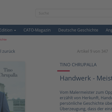
-Edition
CATO-Magazin
Deutsche Geschichte
An
ichte
el zurück
Artikel 9 von 347
TINO CHRUPALLA
Handwerk - Meiste
Vom Malermeister zum Oppo
erzählt von Herkunft, Handw
persönliche Geschichte übe
Überzeugung, dass der ein