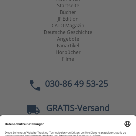
Startseite
Bücher
JF Edition
CATO Magazin
Deutsche Geschichte
Angebote
Fanartikel
Hörbücher
Filme
030-86 49 53-25
GRATIS
-Versand
40
ab
EUR innerhalb Deutschlands
Sicher dank SSL